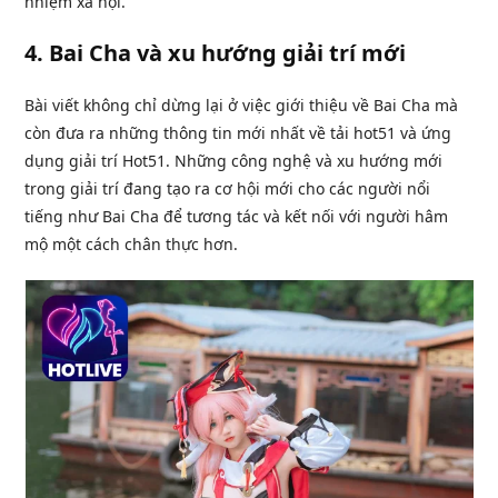
nhiệm xã hội.
4.
Bai Cha và xu hướng giải trí mới
Bài viết không chỉ dừng lại ở việc giới thiệu về Bai Cha mà
còn đưa ra những thông tin mới nhất về tải hot51 và ứng
dụng giải trí Hot51. Những công nghệ và xu hướng mới
trong giải trí đang tạo ra cơ hội mới cho các người nổi
tiếng như Bai Cha để tương tác và kết nối với người hâm
mộ một cách chân thực hơn.