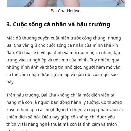
Bai Cha-Hotlive
3.
Cuộc sống cá nhân và hậu trường
Mặc dù thường xuyên xuất hiện trước công chúng, nhưng
Bai Cha vẫn giữ cho cuộc sống cá nhân của mình khá kín
đáo. Cô chia sẻ ít về gia đình và mối quan hệ cá nhân, tập
trung vào sự nghiệp và ước mơ của mình. Tuy nhiên, qua
những hình ảnh và thông tin nhỏ giọt, người hâm mộ vẫn
có thể cảm nhận được sự ấm áp và gần gũi của ngôi sao
này.
Trên hậu trường, Bai Cha không chỉ là một diễn viên tài
năng mà còn là người bạn đồng hành lý tưởng. Cô thường
xuyên tham gia các hoạt động từ thiện và góp phần vào các
chiến dịch xã hội. Điều này giúp cô không chỉ được yêu
thích vì tài năng nghệ thuật mà còn là tình cảm và trách