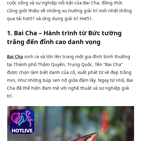
cuộc sống và sự nghiệp nổi bật của Bai Cha, đồng thời
cũng giới thiệu về những xu hướng giải trí mới nhất thông
qua tải hot51 và ứng dụng giải trí Hot51.
1.
Bai Cha – Hành trình từ Bức tường
trắng đến đỉnh cao danh vọng
Bai Cha
sinh ra và lớn lên trong một gia đình bình thường
tại Thành phố Thâm Quyến, Trung Quốc. Tên “Bai Cha”
được chọn làm biệt danh của cô, xuất phát từ vẻ đẹp trắng
mịn, như những búp sen nở giữa đầm lầy. Ngay từ nhỏ, Bai
Cha đã thể hiện đam mê với nghệ thuật và sự nghiệp giải
trí.