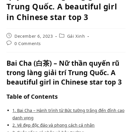
Trung Quốc. A beautiful girl
in Chinese star top 3
Post
Post
December 6, 2023
Gái Xinh
published:
category:
Post
0 Comments
comments:
Bai Cha (白茶) – Nữ thần quyến rũ
trong làng giải trí Trung Quốc. A
beautiful girl in Chinese star top 3
Table of Contents
1. Bai Cha – Hành trình từ Bức tường trắng đến đỉnh cao
danh vọng
2. Vẻ đẹp độc đáo và phong cách cá nhân