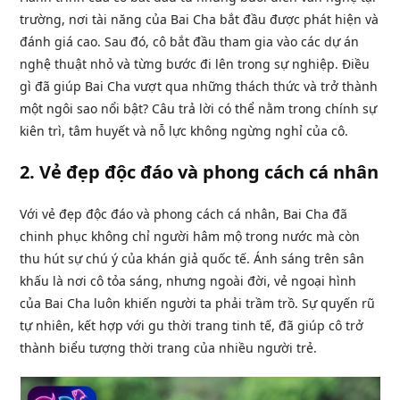
trường, nơi tài năng của Bai Cha bắt đầu được phát hiện và
đánh giá cao. Sau đó, cô bắt đầu tham gia vào các dự án
nghệ thuật nhỏ và từng bước đi lên trong sự nghiệp. Điều
gì đã giúp Bai Cha vượt qua những thách thức và trở thành
một ngôi sao nổi bật? Câu trả lời có thể nằm trong chính sự
kiên trì, tâm huyết và nỗ lực không ngừng nghỉ của cô.
2.
Vẻ đẹp độc đáo và phong cách cá nhân
Với vẻ đẹp độc đáo và phong cách cá nhân, Bai Cha đã
chinh phục không chỉ người hâm mộ trong nước mà còn
thu hút sự chú ý của khán giả quốc tế. Ánh sáng trên sân
khấu là nơi cô tỏa sáng, nhưng ngoài đời, vẻ ngoại hình
của Bai Cha luôn khiến người ta phải trầm trồ. Sự quyến rũ
tự nhiên, kết hợp với gu thời trang tinh tế, đã giúp cô trở
thành biểu tượng thời trang của nhiều người trẻ.