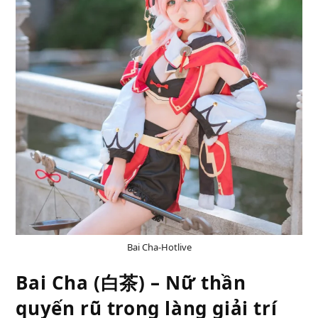
Bai Cha-Hotlive
Bai Cha (白茶) – Nữ thần
quyến rũ trong làng giải trí