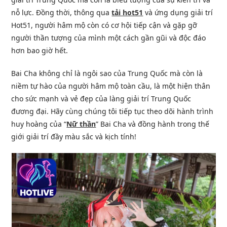
nỗ lực. Đồng thời, thông qua
tải hot51
và ứng dụng giải trí
Hot51, người hâm mộ còn có cơ hội tiếp cận và gặp gỡ
người thần tượng của mình một cách gần gũi và độc đáo
hơn bao giờ hết.
Bai Cha không chỉ là ngôi sao của Trung Quốc mà còn là
niềm tự hào của người hâm mộ toàn cầu, là một hiện thân
cho sức mạnh và vẻ đẹp của làng giải trí Trung Quốc
đương đại. Hãy cùng chúng tôi tiếp tục theo dõi hành trình
huy hoàng của “
Nữ thần
” Bai Cha và đồng hành trong thế
giới giải trí đầy màu sắc và kịch tính!