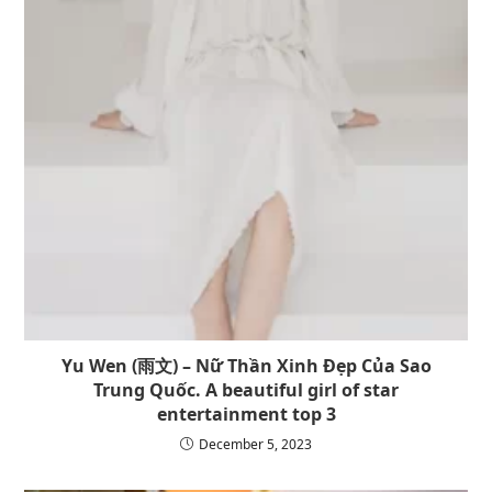
Yu Wen (雨文) – Nữ Thần Xinh Đẹp Của Sao
Trung Quốc. A beautiful girl of star
entertainment top 3
December 5, 2023