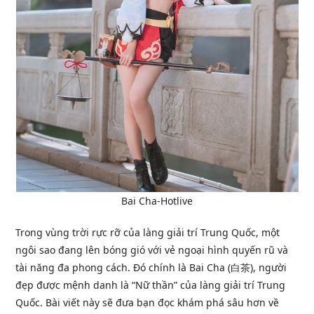
Bai Cha-Hotlive
Trong vùng trời rực rỡ của làng giải trí Trung Quốc, một
ngôi sao đang lên bóng gió với vẻ ngoại hình quyến rũ và
tài năng đa phong cách. Đó chính là Bai Cha (白茶), người
đẹp được mệnh danh là “Nữ thần” của làng giải trí Trung
Quốc. Bài viết này sẽ đưa bạn đọc khám phá sâu hơn về