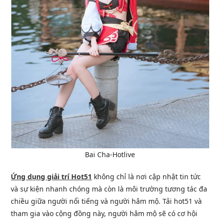
Bai Cha-Hotlive
Ứng dụng giải trí Hot51
không chỉ là nơi cập nhật tin tức
và sự kiện nhanh chóng mà còn là môi trường tương tác đa
chiều giữa người nổi tiếng và người hâm mộ. Tải hot51 và
tham gia vào cộng đồng này, người hâm mộ sẽ có cơ hội