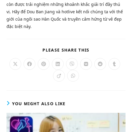
còn được trải nghiệm những khoảnh khắc giải trí đầy thú
vị. Hãy để Dou Ban Jiang và hotlive kết nối chúng ta với thế
giới của ngôi sao Hàn Quốc và truyền cảm hứng từ vẻ đẹp
đặc biệt này.
SHARE
PLEASE SHARE THIS
THIS
CONTENT
Opens
Opens
Opens
Opens
Opens
Opens
Opens
Opens
in
in
in
in
in
in
in
in
a
a
a
a
a
a
a
a
Opens
Opens
new
new
new
new
new
new
new
new
in
in
window
window
window
window
window
window
window
window
a
a
new
new
window
window
YOU MIGHT ALSO LIKE