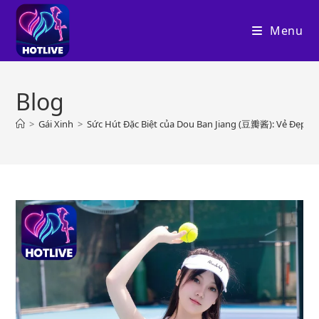
Skip
to
Menu
content
Blog
>
Gái Xinh
>
Sức Hút Đặc Biệt của Dou Ban Jiang (豆瓣酱): Vẻ Đẹp N