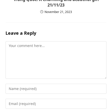
21/11/23
November 21, 2023
Leave a Reply
Comment
Enter
your
name
Enter
or
your
username