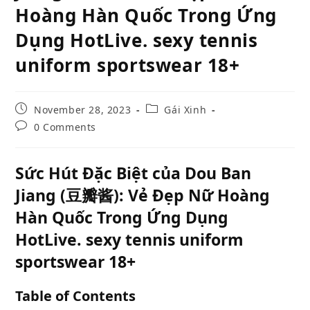
Hoàng Hàn Quốc Trong Ứng
Dụng HotLive. sexy tennis
uniform sportswear 18+
Post
Post
November 28, 2023
Gái Xinh
published:
category:
Post
0 Comments
comments:
Sức Hút Đặc Biệt của Dou Ban
Jiang (豆瓣酱): Vẻ Đẹp Nữ Hoàng
Hàn Quốc Trong Ứng Dụng
HotLive. sexy tennis uniform
sportswear 18+
Table of Contents