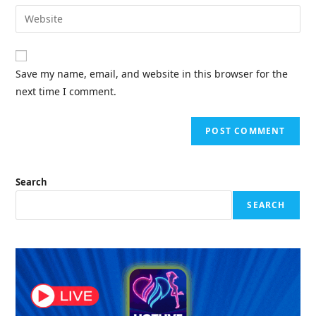
email
Enter
to
address
your
comment
to
website
comment
URL
Save my name, email, and website in this browser for the
(optional)
next time I comment.
Search
SEARCH