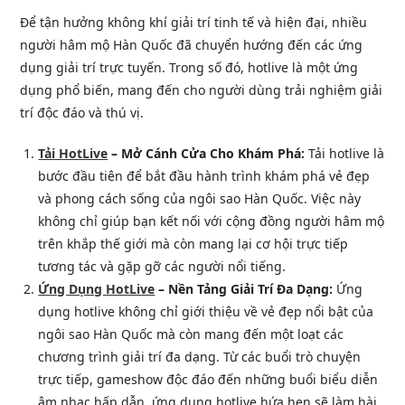
Để tận hưởng không khí giải trí tinh tế và hiện đại, nhiều
người hâm mộ Hàn Quốc đã chuyển hướng đến các ứng
dụng giải trí trực tuyến. Trong số đó, hotlive là một ứng
dụng phổ biến, mang đến cho người dùng trải nghiệm giải
trí độc đáo và thú vị.
Tải HotLive
– Mở Cánh Cửa Cho Khám Phá:
Tải hotlive là
bước đầu tiên để bắt đầu hành trình khám phá vẻ đẹp
và phong cách sống của ngôi sao Hàn Quốc. Việc này
không chỉ giúp bạn kết nối với cộng đồng người hâm mộ
trên khắp thế giới mà còn mang lại cơ hội trực tiếp
tương tác và gặp gỡ các người nổi tiếng.
Ứng Dụng HotLive
– Nền Tảng Giải Trí Đa Dạng:
Ứng
dụng hotlive không chỉ giới thiệu về vẻ đẹp nổi bật của
ngôi sao Hàn Quốc mà còn mang đến một loạt các
chương trình giải trí đa dạng. Từ các buổi trò chuyện
trực tiếp, gameshow độc đáo đến những buổi biểu diễn
âm nhạc hấp dẫn, ứng dụng hotlive hứa hẹn sẽ làm hài