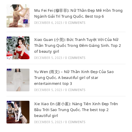
Mu Fei Fei (穆菲菲): Nữ Thần Đẹp Mê Hồn Trong
Ngành Giải Trí Trung Quốc. Best top 6
DECEMBER 6, 2023
/
0 COMMENTS
Xiao Guan (小莞): Bức Tranh Tuyệt Vời Của Nữ
Thần Trung Quốc Trong Đêm Giáng Sinh. Top 2
of beauty girl
DECEMBER 5, 2023
/
0 COMMENTS
Yu Wen (雨文) – Nữ Thần Xinh Đẹp Của Sao
Trung Quốc. A beautiful girl of star
entertainment top 3
DECEMBER 5, 2023
/
0 COMMENTS
Xie Xiao En (谢小蒽): Nàng Tiên Xinh Đẹp Trên
Bầu Trời Sao Trung Quốc. The best top 2
beautiful girl
DECEMBER 5, 2023
/
0 COMMENTS