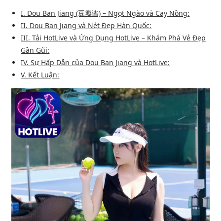
I. Dou Ban Jiang (豆瓣酱) – Ngọt Ngào và Cay Nồng:
II. Dou Ban Jiang và Nét Đẹp Hàn Quốc:
III. Tải HotLive và Ứng Dụng HotLive – Khám Phá Vẻ Đẹp
Gần Gũi:
IV. Sự Hấp Dẫn của Dou Ban Jiang và HotLive:
V. Kết Luận: