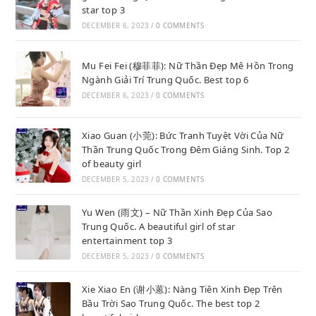
star top 3
DECEMBER 6, 2023
/
0 COMMENTS
Mu Fei Fei (穆菲菲): Nữ Thần Đẹp Mê Hồn Trong
Ngành Giải Trí Trung Quốc. Best top 6
DECEMBER 6, 2023
/
0 COMMENTS
Xiao Guan (小莞): Bức Tranh Tuyệt Vời Của Nữ
Thần Trung Quốc Trong Đêm Giáng Sinh. Top 2
of beauty girl
DECEMBER 5, 2023
/
0 COMMENTS
Yu Wen (雨文) – Nữ Thần Xinh Đẹp Của Sao
Trung Quốc. A beautiful girl of star
entertainment top 3
DECEMBER 5, 2023
/
0 COMMENTS
Xie Xiao En (谢小蒽): Nàng Tiên Xinh Đẹp Trên
Bầu Trời Sao Trung Quốc. The best top 2