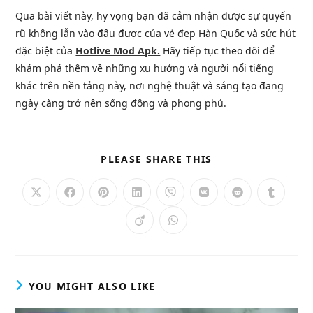
Qua bài viết này, hy vọng bạn đã cảm nhận được sự quyến
rũ không lẫn vào đâu được của vẻ đẹp Hàn Quốc và sức hút
đặc biệt của
Hotlive Mod Apk.
Hãy tiếp tục theo dõi để
khám phá thêm về những xu hướng và người nổi tiếng
khác trên nền tảng này, nơi nghệ thuật và sáng tạo đang
ngày càng trở nên sống động và phong phú.
SHARE
PLEASE SHARE THIS
THIS
CONTENT
Opens
Opens
Opens
Opens
Opens
Opens
Opens
Opens
in
in
in
in
in
in
in
in
a
a
a
a
a
a
a
a
Opens
Opens
new
new
new
new
new
new
new
new
in
in
window
window
window
window
window
window
window
window
a
a
new
new
window
window
YOU MIGHT ALSO LIKE