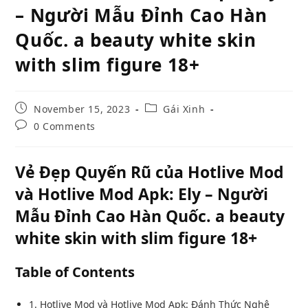
– Người Mẫu Đỉnh Cao Hàn
Quốc. a beauty white skin
with slim figure 18+
Post
Post
November 15, 2023
Gái Xinh
published:
category:
Post
0 Comments
comments:
Vẻ Đẹp Quyến Rũ của Hotlive Mod
và Hotlive Mod Apk: Ely – Người
Mẫu Đỉnh Cao Hàn Quốc. a beauty
white skin with slim figure 18+
Table of Contents
1. Hotlive Mod và Hotlive Mod Apk: Đánh Thức Nghệ