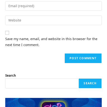
name
Enter
or
your
username
email
Enter
to
address
your
comment
to
website
comment
URL
Save my name, email, and website in this browser for the
(optional)
next time I comment.
Search
SEARCH