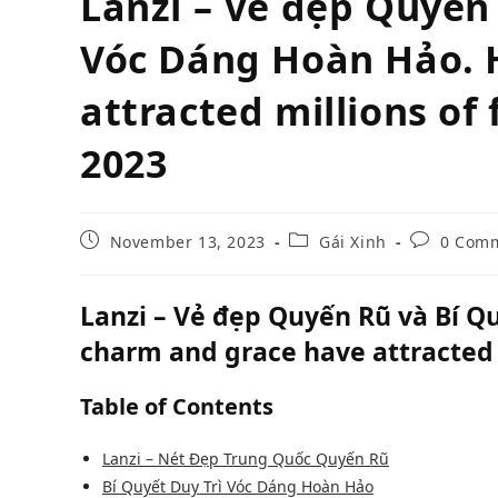
Lanzi – Vẻ đẹp Quyến 
Vóc Dáng Hoàn Hảo. 
attracted millions of
2023
Post
Post
Post
November 13, 2023
Gái Xinh
0 Com
published:
category:
comments:
Lanzi – Vẻ đẹp Quyến Rũ và Bí Q
charm and grace have attracted 
Table of Contents
Lanzi – Nét Đẹp Trung Quốc Quyến Rũ
Bí Quyết Duy Trì Vóc Dáng Hoàn Hảo