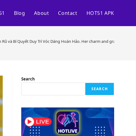
51
Blog
About
Contact
HOT51 APK
 Rũ và Bí Quyết Duy Trì Vóc Dáng Hoàn Hảo. Her charm and grace have attr
Search
SEARCH