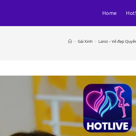
Home
Hot
>
Gái Xinh
>
Lanzi – Vẻ đẹp Quyến