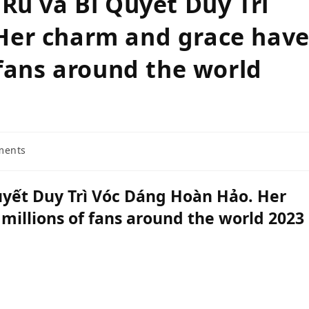
Rũ và Bí Quyết Duy Trì
Her charm and grace hav
 fans around the world
ments
uyết Duy Trì Vóc Dáng Hoàn Hảo. Her
millions of fans around the world 2023