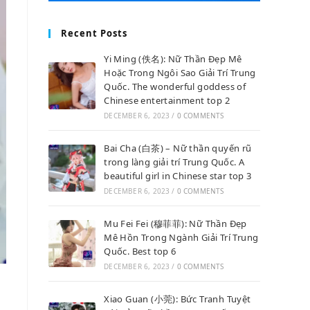
Recent Posts
Yi Ming (佚名): Nữ Thần Đẹp Mê
Hoặc Trong Ngôi Sao Giải Trí Trung
Quốc. The wonderful goddess of
Chinese entertainment top 2
DECEMBER 6, 2023
/
0 COMMENTS
Bai Cha (白茶) – Nữ thần quyến rũ
trong làng giải trí Trung Quốc. A
beautiful girl in Chinese star top 3
DECEMBER 6, 2023
/
0 COMMENTS
Mu Fei Fei (穆菲菲): Nữ Thần Đẹp
Mê Hồn Trong Ngành Giải Trí Trung
Quốc. Best top 6
DECEMBER 6, 2023
/
0 COMMENTS
Xiao Guan (小莞): Bức Tranh Tuyệt