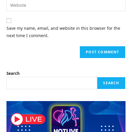
Enter
to
address
your
comment
to
website
comment
URL
Save my name, email, and website in this browser for the
(optional)
next time I comment.
Search
SEARCH