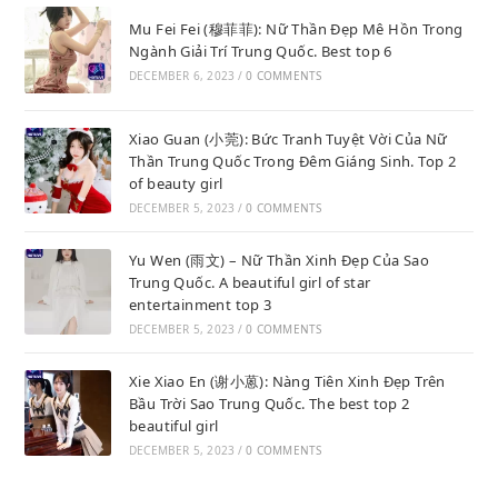
Mu Fei Fei (穆菲菲): Nữ Thần Đẹp Mê Hồn Trong
Ngành Giải Trí Trung Quốc. Best top 6
DECEMBER 6, 2023
/
0 COMMENTS
Xiao Guan (小莞): Bức Tranh Tuyệt Vời Của Nữ
Thần Trung Quốc Trong Đêm Giáng Sinh. Top 2
of beauty girl
DECEMBER 5, 2023
/
0 COMMENTS
Yu Wen (雨文) – Nữ Thần Xinh Đẹp Của Sao
Trung Quốc. A beautiful girl of star
entertainment top 3
DECEMBER 5, 2023
/
0 COMMENTS
Xie Xiao En (谢小蒽): Nàng Tiên Xinh Đẹp Trên
Bầu Trời Sao Trung Quốc. The best top 2
beautiful girl
DECEMBER 5, 2023
/
0 COMMENTS