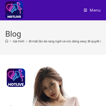
Skip
to
Menu
content
Blog
>
Gái Xinh
>
Bí mật làn da rạng ngời và vóc dáng sexy: Bí quyết đằn