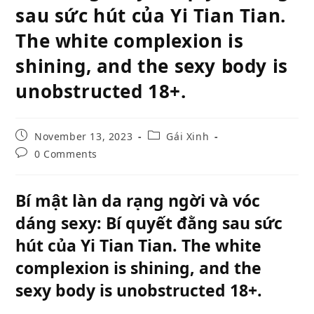
sau sức hút của Yi Tian Tian.
The white complexion is
shining, and the sexy body is
unobstructed 18+.
Post
Post
November 13, 2023
Gái Xinh
published:
category:
Post
0 Comments
comments:
Bí mật làn da rạng ngời và vóc
dáng sexy: Bí quyết đằng sau sức
hút của Yi Tian Tian. The white
complexion is shining, and the
sexy body is unobstructed 18+.