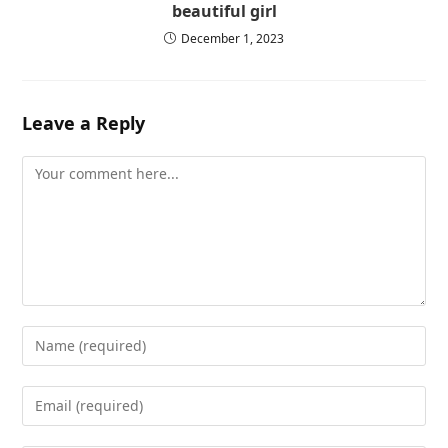
beautiful girl
December 1, 2023
Leave a Reply
Comment
Enter
your
name
Enter
or
your
username
email