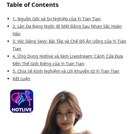
Table of Contents
1. Nguồn Gốc và Sự Nghiệp của Yi Tian Tian
2. Làn Da Rạng Ngời: Bí Mật Đằng Sau Nhan Sắc Hoàn
Hảo
3. Vóc Dáng Sexy: Bài Tập và Chế Độ Ăn Uống của Yi Tian
Tian
4. Ứng Dụng Hotlive và Xem Livestream: Cánh Cửa Đưa
Đến Thế Giới Riêng của Yi Tian Tian
5. Chia Sẻ Kinh Nghiệm và Lời Khuyên từ Yi Tian Tian
Kết Luận