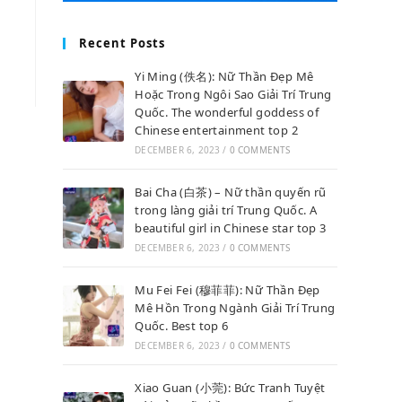
Recent Posts
Yi Ming (佚名): Nữ Thần Đẹp Mê
Hoặc Trong Ngôi Sao Giải Trí Trung
Quốc. The wonderful goddess of
Chinese entertainment top 2
DECEMBER 6, 2023
/
0 COMMENTS
Bai Cha (白茶) – Nữ thần quyến rũ
trong làng giải trí Trung Quốc. A
beautiful girl in Chinese star top 3
DECEMBER 6, 2023
/
0 COMMENTS
Mu Fei Fei (穆菲菲): Nữ Thần Đẹp
Mê Hồn Trong Ngành Giải Trí Trung
Quốc. Best top 6
DECEMBER 6, 2023
/
0 COMMENTS
Xiao Guan (小莞): Bức Tranh Tuyệt