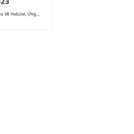
023
iệu Về HotLive, Ứng…