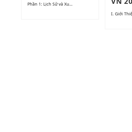
VN 2
Phần 1: Lịch Sử và Xu…
I. Giới Th