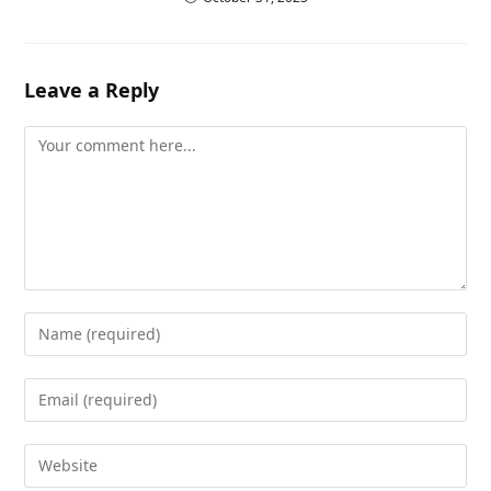
Leave a Reply
Comment
Enter
your
name
Enter
or
your
username
email
Enter
to
address
your
comment