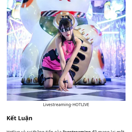
Livestreaming-HOTLIVE
Kết Luận
Hotlive và sự thăng tiến của
livestreaming
đã mang lại một