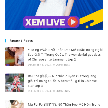
Recent Posts
Yi Ming (佚名): Nữ Thần Đẹp Mê Hoặc Trong Ngôi
Sao Giải Trí Trung Quốc. The wonderful goddess
of Chinese entertainment top 2
DECEMBER 6, 2023
/
0 COMMENTS
Bai Cha (白茶) – Nữ thần quyến rũ trong làng
giải trí Trung Quốc. A beautiful girl in Chinese
star top 3
DECEMBER 6, 2023
/
0 COMMENTS
Mu Fei Fei (穆菲菲): Nữ Thần Đẹp Mê Hồn Trong