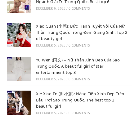
Ngành Giải Trí Trung Quốc. Best top 6
DECEMBER 6, 2023
/
0 COMMENTS
Xiao Guan (小莞): Bức Tranh Tuyệt Vời Của Nữ
Thần Trung Quốc Trong Đêm Giáng Sinh. Top 2
of beauty girl
DECEMBER 5, 2023
/
0 COMMENTS
Yu Wen (雨文) – Nữ Thần Xinh Đẹp Của Sao
Trung Quốc. A beautiful girl of star
entertainment top 3
DECEMBER 5, 2023
/
0 COMMENTS
Xie Xiao En (谢小蒽): Nàng Tiên Xinh Đẹp Trên
Bầu Trời Sao Trung Quốc. The best top 2
beautiful girl
DECEMBER 5, 2023
/
0 COMMENTS