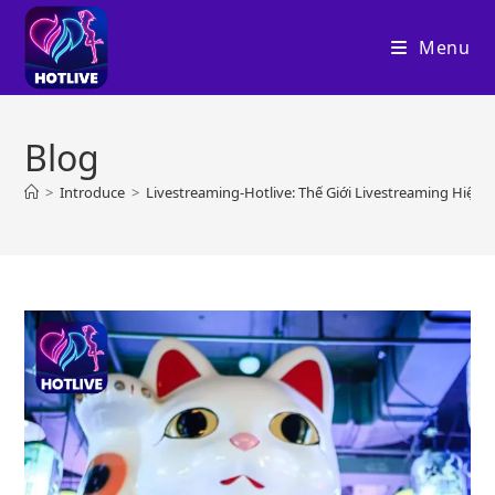
Skip
to
Menu
content
Blog
>
Introduce
>
Livestreaming-Hotlive: Thế Giới Livestreaming Hiện Đ