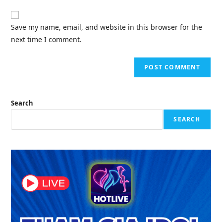
to
website
comment
URL
Save my name, email, and website in this browser for the
(optional)
next time I comment.
Search
SEARCH