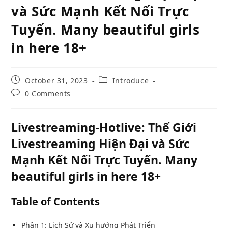
và Sức Mạnh Kết Nối Trực
Tuyến. Many beautiful girls
in here 18+
Post
Post
October 31, 2023
Introduce
published:
category:
Post
0 Comments
comments:
Livestreaming-Hotlive: Thế Giới
Livestreaming Hiện Đại và Sức
Mạnh Kết Nối Trực Tuyến. Many
beautiful girls in here 18+
Table of Contents
Phần 1: Lịch Sử và Xu hướng Phát Triển