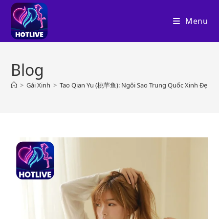
Skip
to
Menu
content
Blog
>
Gái Xinh
>
Tao Qian Yu (桃芊鱼): Ngôi Sao Trung Quốc Xinh Đẹp Đậm