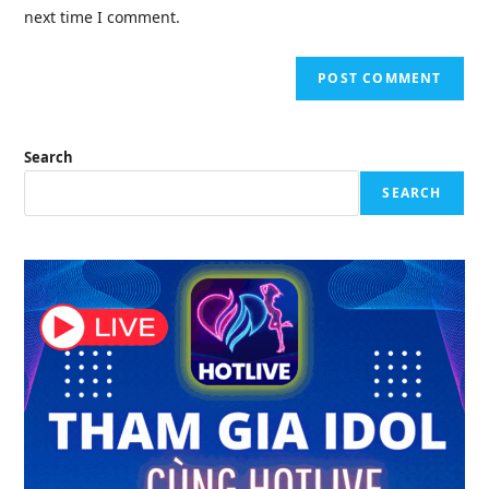
(optional)
next time I comment.
Search
SEARCH