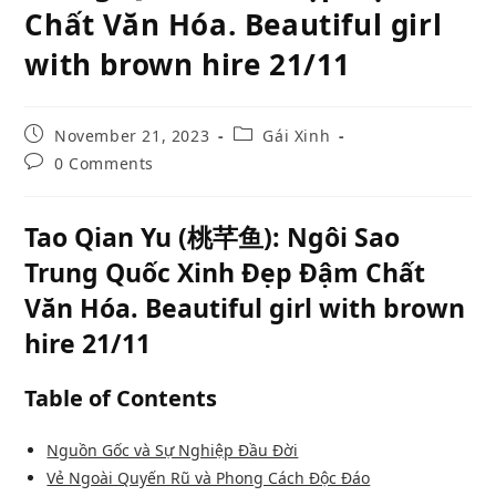
Chất Văn Hóa. Beautiful girl
with brown hire 21/11
Post
Post
November 21, 2023
Gái Xinh
published:
category:
Post
0 Comments
comments:
Tao Qian Yu (桃芊鱼): Ngôi Sao
Trung Quốc Xinh Đẹp Đậm Chất
Văn Hóa. Beautiful girl with brown
hire 21/11
Table of Contents
Nguồn Gốc và Sự Nghiệp Đầu Đời
Vẻ Ngoài Quyến Rũ và Phong Cách Độc Đáo