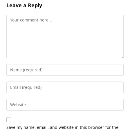
Leave a Reply
Comment
Enter
your
name
Enter
or
your
username
email
Enter
to
address
your
comment
to
website
comment
URL
Save my name, email, and website in this browser for the